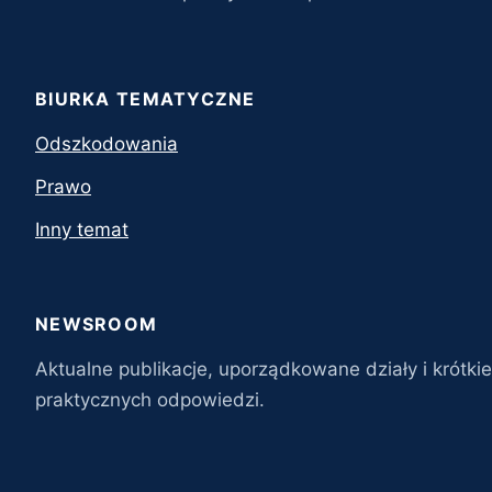
sierpień 2020
lipiec 2020
BIURKA TEMATYCZNE
czerwiec 2020
Odszkodowania
maj 2020
Prawo
kwiecień 2020
Inny temat
marzec 2020
NEWSROOM
luty 2020
Aktualne publikacje, uporządkowane działy i krótkie
styczeń 2020
praktycznych odpowiedzi.
listopad 2019
wrzesień 2017