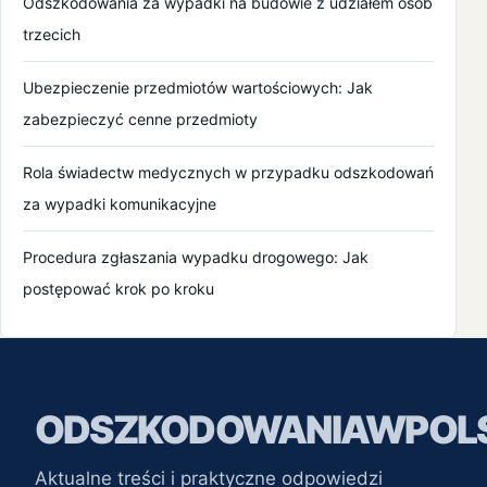
Odszkodowania za wypadki na budowie z udziałem osób
maj 2021
trzecich
kwiecień 2021
Ubezpieczenie przedmiotów wartościowych: Jak
zabezpieczyć cenne przedmioty
marzec 2021
Rola świadectw medycznych w przypadku odszkodowań
luty 2021
za wypadki komunikacyjne
styczeń 2021
Procedura zgłaszania wypadku drogowego: Jak
grudzień 2020
postępować krok po kroku
listopad 2020
październik 2020
ODSZKODOWANIAWPOLS
wrzesień 2020
Aktualne treści i praktyczne odpowiedzi