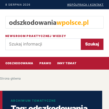
8 SIERPNIA 2026
WSPÓŁPRACA I KONTAKT
NEWSROOM PRAKTYCZNEJ WIEDZY
Szukaj
Szukaj
ODSZKODOWANIA
PRAWO
INNY TEMAT
Strona główna
ARCHIWUM TEMATYCZNE
Tag:
odszkodowania