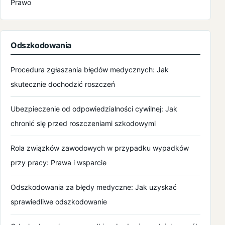
Prawo
luty 2022
styczeń 2022
Odszkodowania
grudzień 2021
Procedura zgłaszania błędów medycznych: Jak
skutecznie dochodzić roszczeń
listopad 2021
Ubezpieczenie od odpowiedzialności cywilnej: Jak
październik 2021
chronić się przed roszczeniami szkodowymi
wrzesień 2021
Rola związków zawodowych w przypadku wypadków
przy pracy: Prawa i wsparcie
sierpień 2021
Odszkodowania za błędy medyczne: Jak uzyskać
lipiec 2021
sprawiedliwe odszkodowanie
czerwiec 2021