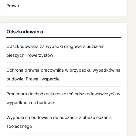
marzec 2022
Prawo
luty 2022
styczeń 2022
Odszkodowania
grudzień 2021
Odszkodowania za wypadki drogowe z udziałem
pieszych i rowerzystów
listopad 2021
Ochrona prawna pracownika w przypadku wypadków na
październik 2021
budowie: Prawa i wsparcie
wrzesień 2021
Procedura dochodzenia roszczeń odszkodowawczych w
wypadkach na budowie
sierpień 2021
Wypadki na budowie a świadczenia z ubezpieczenia
lipiec 2021
społecznego
czerwiec 2021