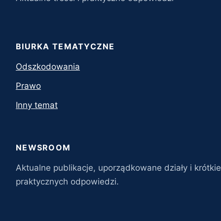
sierpień 2020
lipiec 2020
BIURKA TEMATYCZNE
czerwiec 2020
Odszkodowania
maj 2020
Prawo
Inny temat
kwiecień 2020
marzec 2020
NEWSROOM
luty 2020
Aktualne publikacje, uporządkowane działy i krótkie
styczeń 2020
praktycznych odpowiedzi.
listopad 2019