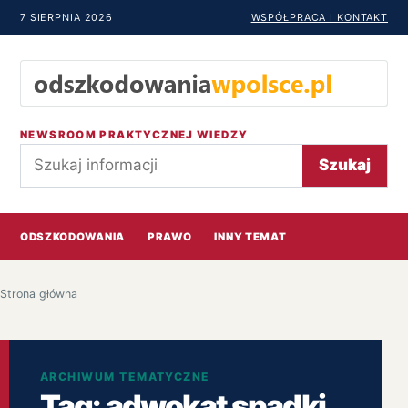
7 SIERPNIA 2026
WSPÓŁPRACA I KONTAKT
NEWSROOM PRAKTYCZNEJ WIEDZY
Szukaj
Szukaj
ODSZKODOWANIA
PRAWO
INNY TEMAT
Strona główna
ARCHIWUM TEMATYCZNE
Tag:
adwokat spadki