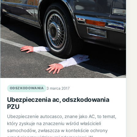
ODSZKODOWANIA
3 marca 2017
Ubezpieczenia ac, odszkodowania
PZU
Ubezpieczenie autocasco, znane jako AC, to temat,
który zyskuje na znaczeniu wśród właścicieli
samochodów, zwłaszcza w kontekście ochrony