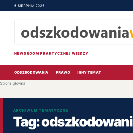
6 SIERPNIA 2026
NEWSROOM PRAKTYCZNEJ WIEDZY
ODSZKODOWANIA
PRAWO
INNY TEMAT
Strona główna
ARCHIWUM TEMATYCZNE
Tag:
odszkodowania