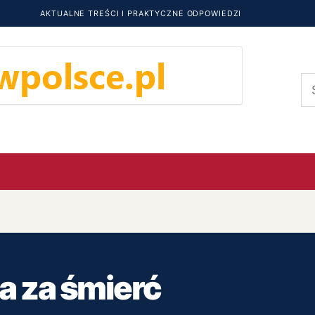
AKTUALNE TREŚCI I PRAKTYCZNE ODPOWIEDZI
Sz
 za śmierć