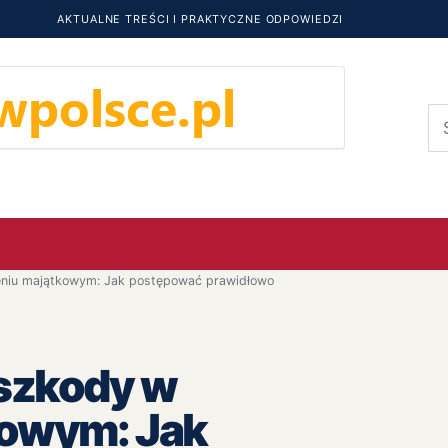
AKTUALNE TREŚCI I PRAKTYCZNE ODPOWIEDZI
Sz
eniu majątkowym: Jak postępować prawidłowo
 szkody w
kowym: Jak