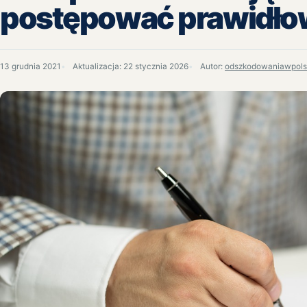
postępować prawidł
13 grudnia 2021
Aktualizacja:
22 stycznia 2026
Autor:
odszkodowaniawpols