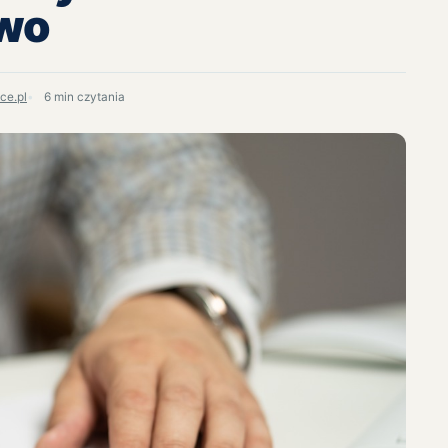
owo
ce.pl
6 min czytania