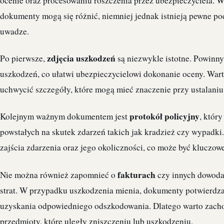
ocenie oraz procesowaniu roszczenia przez ubezpieczyciela. 
dokumenty mogą się różnić, niemniej jednak istnieją pewne po
uwadze.
zdjęcia uszkodzeń
Po pierwsze,
są niezwykle istotne. Powinny
uszkodzeń, co ułatwi ubezpieczycielowi dokonanie oceny. Warto
uchwycić szczegóły, które mogą mieć znaczenie przy ustalani
protokół policyjny
Kolejnym ważnym dokumentem jest
, któr
powstałych na skutek zdarzeń takich jak kradzież czy wypadki
zajścia zdarzenia oraz jego okoliczności, co może być kluczow
fakturach
Nie można również zapomnieć o
czy innych dowoda
strat. W przypadku uszkodzenia mienia, dokumenty potwierdza
uzyskania odpowiedniego odszkodowania. Dlatego warto zacho
przedmioty, które uległy zniszczeniu lub uszkodzeniu.