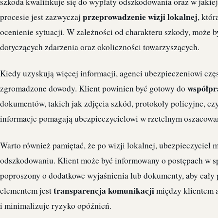
szkoda kwalifikuje się do wypłaty odszkodowania oraz w jaki
przeprowadzenie wizji lokalnej
procesie jest zazwyczaj
, któ
ocenienie sytuacji. W zależności od charakteru szkody, może 
dotyczących zdarzenia oraz okoliczności towarzyszących.
Kiedy uzyskują więcej informacji, agenci ubezpieczeniowi częs
współpr
zgromadzone dowody. Klient powinien być gotowy do
dokumentów, takich jak zdjęcia szkód, protokoły policyjne, cz
informacje pomagają ubezpieczycielowi w rzetelnym oszacowani
Warto również pamiętać, że po wizji lokalnej, ubezpieczyciel m
odszkodowaniu. Klient może być informowany o postępach w spr
poproszony o dodatkowe wyjaśnienia lub dokumenty, aby cały
transparencja komunikacji
elementem jest
między klientem a
i minimalizuje ryzyko opóźnień.