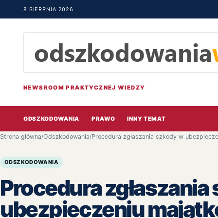
8 SIERPNIA 2026
NEWSROOM PRAKTYCZNEJ WIEDZY
ODSZKODOWANIA
PRAWO
INNY TEMAT
Strona główna
/
Odszkodowania
/
Procedura zgłaszania szkody w ubezpiecz
ODSZKODOWANIA
Procedura zgłaszania
ubezpieczeniu mająt